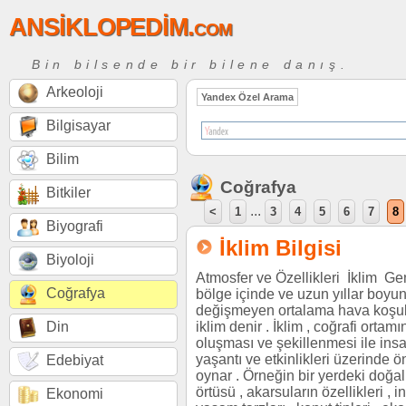
ANSİKLOPEDİM.com
Bin bilsende bir bilene danış.
Arkeoloji
Yandex Özel Arama
Bilgisayar
Bilim
Coğrafya
Bitkiler
...
<
1
3
4
5
6
7
8
Biyografi
İklim Bilgisi
Biyoloji
Atmosfer ve Özellikleri İklim Gen
Coğrafya
bölge içinde ve uzun yıllar boyu
değişmeyen ortalama hava koşul
Din
iklim denir . İklim , coğrafi ortamı
oluşması ve şekillenmesi ile insa
yaşantı ve etkinlikleri üzerinde ö
Edebiyat
oynar . Örneğin bir yerdeki doğal 
örtüsü , akarsuların özellikleri , i
Ekonomi