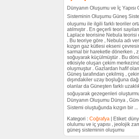
Dünyanın Oluşumu ve İç Yapısı
Sisteminin Oluşumu Güneş Siste
oluşumu ile ilgili farklı teoriler or
atılmıştır . En geçerli teori sayıla
Laplace teorisine Nebula teorisi 
. Bu teoriye göre , Nebula adı ver
kızgın gaz kütlesi ekseni çevres
sarmal bir hareketle dönerken ,
soğuyarak küçülmüştür . Bu dön
etkisiyle oluşan çekim merkezi
oluşmuştur . Gazlardan hafif olan
Güneş tarafından çekilmiş , çekim
dışındakiler uzay boşluğuna dağı
olanlar da Güneşten farklı uzaklı
soğuyarak gezegenleri oluşturmuş
Dünyanın Oluşumu Dünya , Gün
Sistemi oluştuğunda kızgın bir ...
Kategori :
Coğrafya
| Etiket: dün
olulumu ve iç yapısı , jeolojik za
güneş sisteminin oluşumu