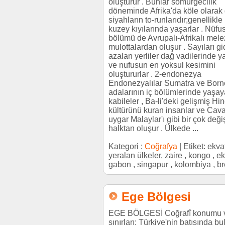
oluşturur . Bunlar sömürgecilik
döneminde Afrika'da köle olarak g
siyahların to-runlarıdır;genellikle
kuzey kıyılarında yaşarlar . Nüfu
bölümü de Avrupalı-Afrikalı mele
mulottalardan oluşur . Sayıları g
azalan yerliler dağ vadilerinde y
ve nufusun en yoksul kesimini
oluştururlar . 2-endonezya
Endonezyalılar Sumatra ve Bor
adalarının iç bölümlerinde yaşa
kabileler , Ba-li'deki gelişmiş Hi
kültürünü kuran insanlar ve Cava
uygar Malaylar'ı gibi bir çok deği
halktan oluşur . Ülkede ...
Kategori :
Coğrafya
| Etiket: ekv
yeralan ülkeler, zaire , kongo , e
gabon , singapur , kolombiya , br
Ege Bölgesi
EGE BÖLGESİ Coğrafî konumu 
sınırları: Türkiye'nin batısında b