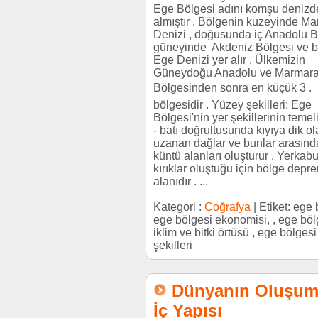
Ege Bölgesi adını komşu de­niz
almıştır . Bölgenin kuzeyinde M
De­nizi , doğusunda iç Anadolu B
güneyinde Akdeniz Bölgesi ve b
Ege Denizi yer alır . Ülkemizin
Güneydoğu Anadolu ve Marmar
Bölgesinden sonra en küçük 3 .
bölgesidir . Yüzey şekilleri: Ege
Bölgesi'nin yer şekille­rinin teme
- batı doğrultusunda kıyıya dik ol
uzanan dağlar ve bunlar arasınd
küntü alanları oluşturur . Yerka
kırıklar oluştuğu için bölge depr
alanıdır . ...
Kategori :
Coğrafya
| Etiket: ege 
ege bölgesi ekonomisi, , ege böl
iklim ve bitki örtüsü , ege bölgesi
şekilleri
Dünyanın Oluşum
İç Yapısı