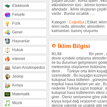
yaşam tarzları , konut tipleri , e
etkinliklerinin türü , iklimin kontro
Elektronik
altındadır . İklimi oluşturan çeşitl
vardır . Bunlar sıcaklık , ...
Felsefe
Kategori :
Coğrafya
| Etiket: iklim
Fizik
iklim nedir, atmosfer, atmosferin
katmanları, basınç oluşumu
Genel
Hayvanlar
İklim Bilgisi
Hukuk
İKLİM Bir yerin , uzu
devre içindeki ortalama atmosfe
internet
ile bu durumun gelişmesini göst
meteoroloji olaylarının bütününe 
İslam Ansiklopedisi
denir . Türkiye orta iklim kuşağ
üzerindedir . Bu kuşağın kuzeyi
Jeoloji
kutupsal hava kütleleri , güneyin
tropikal hava kütleleri yer alır . B
Kimya
nedenle Türkiye yazın tropikal , k
kutupsal hava kütlelerinin etkisi a
Matematik
girer . Deniz seviyesine göre yük
kıyıya koşut dağ sıralarının uzanış
Müzik
denize yakınlık ve uzaklık gibi n