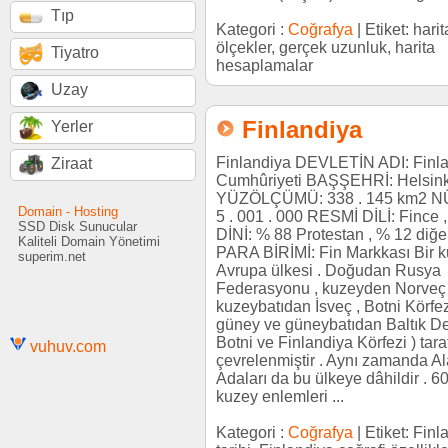
Tıp
Kategori :
Coğrafya
| Etiket: harit
ölçekler, gerçek uzunluk, harita
Tiyatro
hesaplamalar
Uzay
Finlandiya
Yerler
Finlandiya DEVLETİN ADI: Finl
Ziraat
Cumhûriyeti BAŞŞEHRİ: Helsink
YÜZÖLÇÜMÜ: 338 . 145 km2 
Domain - Hosting
5 . 001 . 000 RESMİ DİLİ: Fince 
SSD Disk Sunucular
DİNİ: % 88 Protestan , % 12 diğer
Kaliteli Domain Yönetimi
PARA BİRİMİ: Fin Markkası Bir 
superim.net
Avrupa ülkesi . Doğudan Rusya
Federasyonu , kuzeyden Norveç 
kuzeybatıdan İsveç , Botni Körfez
güney ve güneybatıdan Baltık De
Botni ve Finlandiya Körfezi ) tar
vuhuv.com
çevrelenmiştir . Aynı zamanda A
Adaları da bu ülkeye dâhildir . 6
kuzey enlemleri ...
Kategori :
Coğrafya
| Etiket: Finl