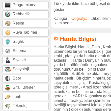
Türkiyede iklim bazı böl-gesel de
Programlama
gösterir . ...
Rehberlik
Kategori :
Coğrafya
| Etiket: iklim
iklim nedir
Resim
Rüya Tabirleri
Harita Bilgisi
Sağlık
Harita Bilgisi Harita , Plan , Kr
Sinema
üzerindeki bir yerin kuşbakışı g
kroki , plan ya da harita olarak 
Siyaset
aktarılır . Harita : Dünya'nın bü
ya da bir bölümünün kuşbakışı
Sosyoloji
görünümünün belli bir oranda
küçültülerek düzleme aktarılmış 
Spor
harita denir . Bir çizimin harita öz
taşıyabilmesi için; - Kuşbakışı 
göre çizilmesi , - Arazi üzerindek
Şifalı Bitkiler
uzunlukların belli bir oranda küç
gerekir . UYARI : Kuşbakışı gö
Tarih
temel alınarak yapılan çizimlerin 
özelliği taşıyabilmesi için küçült
Teknoloji
oranının ( ölçek ) bulunması gereki