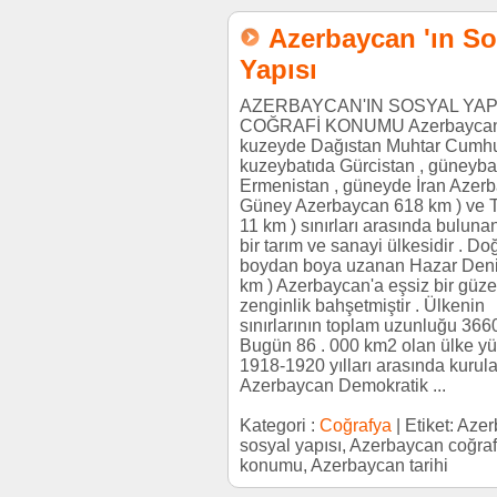
Azerbaycan 'ın So
Yapısı
AZERBAYCAN'IN SOSYAL YAP
COĞRAFİ KONUMU Azerbayca
kuzeyde Dağıstan Muhtar Cumhur
kuzeybatıda Gürcistan , güneyba
Ermenistan , güneyde İran Azerb
Güney Azerbaycan 618 km ) ve T
11 km ) sınırları arasında buluna
bir tarım ve sanayi ülkesidir . D
boydan boya uzanan Hazar Deniz
km ) Azerbaycan'a eşsiz bir güzel
zenginlik bahşetmiştir . Ülkenin
sınırlarının toplam uzunluğu 3660
Bugün 86 . 000 km2 olan ülke y
1918-1920 yılları arasında kurul
Azerbaycan Demokratik ...
Kategori :
Coğrafya
| Etiket: Aze
sosyal yapısı, Azerbaycan coğraf
konumu, Azerbaycan tarihi