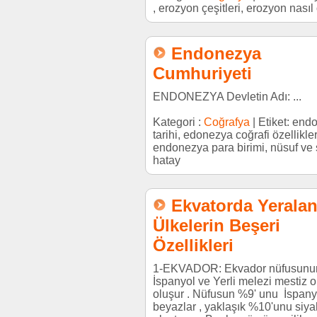
, erozyon çeşitleri, erozyon nasıl
Endonezya
Cumhuriyeti
ENDONEZYA Devletin Adı: ...
Kategori :
Coğrafya
| Etiket: en
tarihi, edonezya coğrafi özellikler
endonezya para birimi, nüsuf ve
hatay
Ekvatorda Yerala
Ülkelerin Beşeri
Özellikleri
1-EKVADOR: Ekvador nüfusunu
İspanyol ve Yerli melezi mestiz 
oluşur . Nüfusun %9' unu İspanyo
beyazlar , yaklaşık %10'unu siya