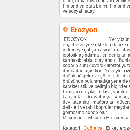
tarihi, Finlandiya coğrafi özellikler
Finlandiya para birimi, Finlandiy
ve sosyal hatay
Erozyon
EROZYON Yer yüzünd
engebe ve yükseklikleri deniz se
indirmeye çalışan aşındırma olay
jeolojik aşındırma , en geniş anla
karmaşık tabiat olaylarıdır . Bunl
koparıp sürükleyerek litosfer yüz
durmadan aşındırır . Yüzeyler öze
dağlık bölgeler ve çöller gibi bitki
örtüsünün bulunmadığı yerlerde 
karakteristik ve belirgin biçimler al
Erozyon un yıkıcı etkisi , vadiler ,
kanyonlar , dik yarlar yalı yarlar , 
dev kazanlar , mağaralar , güver
delikleri ve tabii köprüler meyda
gelmesine sebep olur
Milyonlarca yıl süren Erozyon so
Kategori :
Coğrafya
| Etiket: ero