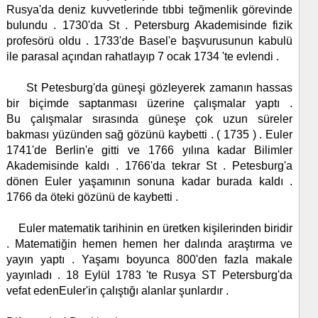
Rusya'da deniz kuvvetlerinde tıbbi teğmenlik görevinde
bulundu . 1730'da St . Petersburg Akademisinde fizik
profesörü oldu . 1733'de Basel'e başvurusunun kabulü
ile parasal açından rahatlayıp 7 ocak 1734 'te evlendi .
St Petesburg'da güneşi gözleyerek zamanın hassas
bir biçimde saptanması üzerine çalışmalar yaptı .
Bu çalışmalar sırasında güneşe çok uzun süreler
bakması yüzünden sağ gözünü kaybetti . ( 1735 ) . Euler
1741'de Berlin'e gitti ve 1766 yılına kadar Bilimler
Akademisinde kaldı . 1766'da tekrar St . Petesburg'a
dönen Euler yaşamının sonuna kadar burada kaldı .
1766 da öteki gözünü de kaybetti .
Euler matematik tarihinin en üretken kişilerinden biridir
. Matematiğin hemen hemen her dalında araştırma ve
yayın yaptı . Yaşamı boyunca 800'den fazla makale
yayınladı . 18 Eylül 1783 'te Rusya ST Petersburg'da
vefat edenEuler'in çalıştığı alanlar şunlardır .