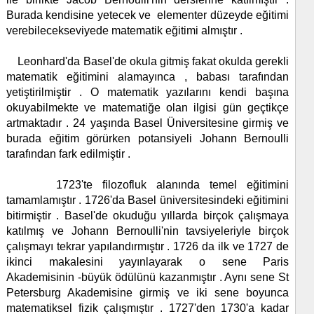
Burada kendisine yetecek ve
elementer düzeyde eğitimi
verebilecekseviyede matematik eğitimi almıştır .
Leonhard'da Basel'de okula gitmiş fakat okulda gerekli
matematik eğitimini alamayınca , babası tarafından
yetiştirilmiştir . O matematik yazılarını kendi başına
okuyabilmekte ve matematiğe olan ilgisi
gün geçtikçe
artmaktadır . 24 yaşında Basel Üniversitesine girmiş ve
burada eğitim görürken potansiyeli Johann Bernoulli
tarafından fark edilmiştir .
1723'te filozofluk alanında temel eğitimini
tamamlamıştır . 1726'da Basel üniversitesindeki eğitimini
bitirmiştir . Basel'de okuduğu yıllarda birçok çalışmaya
katılmış ve Johann Bernoulli'nin tavsiyeleriyle birçok
çalışmayı tekrar yapılandırmıştır . 1726 da ilk ve 1727 de
ikinci makalesini
yayınlayarak o sene Paris
Akademisinin -büyük ödülünü kazanmıştır . Aynı sene St
Petersburg Akademisine girmiş ve iki sene boyunca
matematiksel fizik çalışmıştır . 1727'den 1730'a kadar