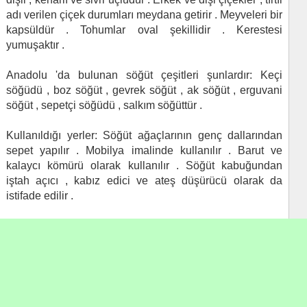
adı verilen çiçek durumları meydana getirir . Meyveleri bir
kapsüldür . Tohumlar oval şekillidir . Kerestesi
yumuşaktır .
Anadolu 'da bulunan söğüt çeşitleri şunlardır: Keçi
söğüdü , boz söğüt , gevrek söğüt , ak söğüt , erguvani
söğüt , sepetçi söğüdü , salkım söğüttür .
Kullanıldığı yerler: Söğüt ağaçlarının genç dallarından
sepet yapılır . Mobilya imalinde kullanılır . Barut ve
kalaycı kömürü olarak kullanılır . Söğüt kabuğundan
iştah açıcı , kabız edici ve ateş düşürücü olarak da
istifade edilir .