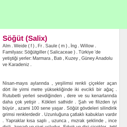
Söğüt (Salix)
Alm . Weide ( f ) , Fr . Saule ( m ) , İng . Willow .
Familyası: Söğütgiller ( Salicaceae ) . Türkiye 'de
yetiştiği yerler: Marmara , Batı , Kuzey , Güney Anadolu
ve Karadeniz .
Nisan-mayıs aylarında , yeşilimsi renkli çiçekler açan
dört ile yirmi metre yüksekliğinde iki evcikli bir ağaç .
Rutubetli yerleri sevdiğinden , dere ve su kenarlarında
daha çok yetişir . Kökleri sathidir . Şah ve filizden iyi
büyür , azami 100 sene yaşar . Söğüt gövdeleri silindirik
grimsi renklerdedir . Uzunluğuna çatlaklı kabukları vardır
. Yapraklar kısa saplı , uzunca , mızrak şeklinde , ince
dişli , kenarlı ve sivri uçludur . Erkek ve dişi çiçekler , tırtıl