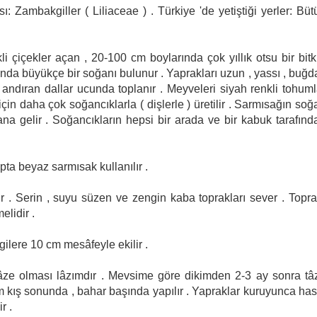
sı: Zambakgiller ( Liliaceae ) . Türkiye 'de yetiştiği yerler: Büt
içekler açan , 20-100 cm boylarında çok yıllık otsu bir bitki
ltında büyükçe bir soğanı bulunur . Yaprakları uzun , yassı , buğd
i andıran dallar ucunda toplanır . Meyveleri siyah renkli tohuml
çin daha çok soğancıklarla ( dişlerle ) üretilir . Sarmısağın soğ
na gelir . Soğancıkların hepsi bir arada ve bir kabuk tarafınd
ta beyaz sarmısak kullanılır .
ır . Serin , suyu süzen ve zengin kaba toprakları sever . Topra
elidir .
gilere 10 cm mesâfeyle ekilir .
tâze olması lâzımdır . Mevsime göre dikimden 2-3 ay sonra tâ
m kış sonunda , bahar başında yapılır . Yapraklar kuruyunca has
r .