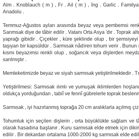
Alm . Knoblauch ( m ) , Fr . Ail ( m ) , İng . Garlic . Familya
Anadolu .
Temmuz-Ağustos ayları arasında beyaz veya pembemsi renkli ç
Sarımsak diye de tâbir edilir . Vatanı Orta Asya 'dır . Toprak a
yaprağı gibidir . Çiçekler , küre şeklinde olup , bir şemsiyey
taşıyan bir kapsüldür . Sarmısak nâdiren tohum verir . Bunun i
kısmı beyazımsı renkli olup , soğancık veya dişlerden meyda
sarılmıştır .
Memleketimizde beyaz ve siyah sarmısak yetiştirilmektedir . Tıp
Yetiştirilmesi: Sarmısak ılımlı ve yumuşak iklimlerden hoşlan
oldukça yorduğundan , tabiî ve fennî gübrelerle toprak beslenm
Sarmısak , iyi hazırlanmış toprağa 20 cm aralıklarla açılmış çiz
Tohumluk için seçilen dişlerin , orta büyüklükte sağlam ve 
olarak hasadına başlanır . Kuru sarmısak elde etmek için diki
edilir . Bir dekardan ortalama 1000-2000 kg sarmısak elde edili