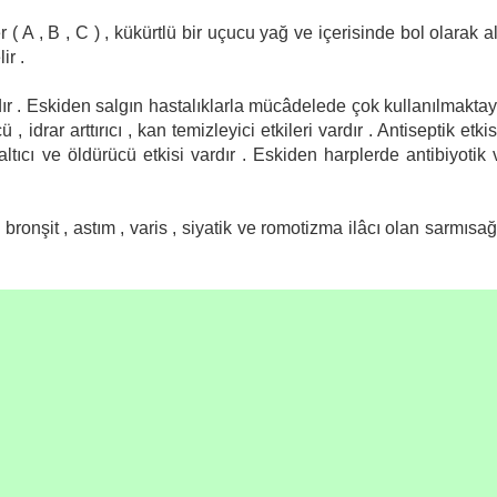
 ( A , B , C ) , kükürtlü bir uçucu yağ ve içerisinde bol olarak all
ir .
ır . Eskiden salgın hastalıklarla mücâdelede çok kullanılmaktay
 idrar arttırıcı , kan temizleyici etkileri vardır . Antiseptik etkis
zaltıcı ve öldürücü etkisi vardır . Eskiden harplerde antibiyotik 
bronşit , astım , varis , siyatik ve romotizma ilâcı olan sarmısağ