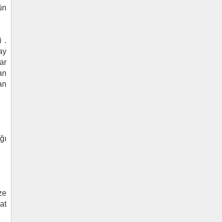
ün
 .
ay
ar
an
an
ğı
ze
at