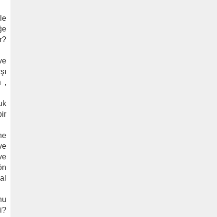
le
ğe
r?
ve
şı
 ,
uk
ir
ne
ve
ve
ön
al
nu
i?