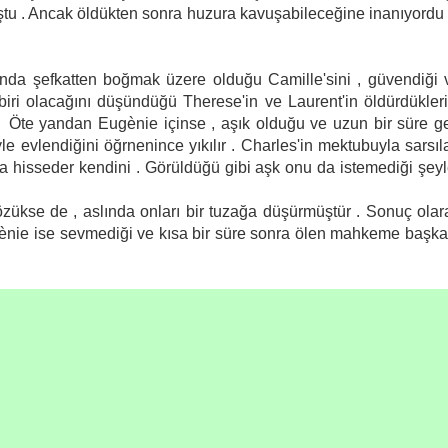
tu . Ancak öldükten sonra huzura kavuşabileceğine inanıyordu .
nda şefkatten boğmak üzere olduğu Camille'sini , güvendiği 
ri olacağını düşündüğü Therese'in ve Laurent'in öldürdükleri
. Öte yandan Eugènie içinse , aşık olduğu ve uzun bir süre ge
le evlendiğini öğrnenince yıkılır . Charles'in mektubuyla sarsıl
a hisseder kendini . Görüldüğü gibi aşk onu da istemediği şeyl
e de , aslında onları bir tuzağa düşürmüştür . Sonuç olar
ugènie ise sevmediği ve kısa bir süre sonra ölen mahkeme başka