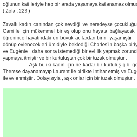
oğlunun katilleriyle hep bir arada yaşamaya katlanamaz olmuş
( Zola , 223 )
Zavallı kadın canından çok sevdiği ve neredeyse çocukluğu
Camille için mükemmel bir eş olup onu hayata bağlayacak bi
öğrenince hayatındaki en büyük acılardan birini yaşamıştır 
dönüp evlenecekleri ümidiyle beklediği Charles'in başka biriy
ve Eugènie , daha sonra istemediği bir evlilik yapmak zorund
yapmaya itmiştir ve bir kurtuluştan çok bir tuzak olmuştur .
Aşk bu iki kadın için ne kadar bir kurtuluş gibi gözüks
Therese dayanamayıp Laurent ile birlikte intihar etmiş ve E
ile evlenmiştir . Dolayısıyla , aşk onlar için bir tuzak olmuştur .