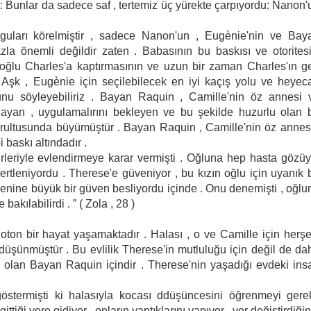
dı: Bunlar da sadece saf , tertemiz üç yürekte çarpıyordu: Nanon'
ları körelmiştir , sadece Nanon'un , Eugènie'nin ve Bay
zla önemli değildir zaten . Babasının bu baskısı ve otoritesi
oğlu Charles'a kaptırmasının ve uzun bir zaman Charles'ın ge
Aşk , Eugènie için seçilebilecek en iyi kaçış yolu ve heyec
nu söyleyebiliriz . Bayan Raquin , Camille'nin öz annesi 
layan , uygulamalırını bekleyen ve bu şekilde huzurlu olan b
oğrultusunda büyümüştür . Bayan Raquin , Camille'nin öz annesi
 baskı altındadır .
birleriyle evlendirmeye karar vermişti . Oğluna hep hasta gözüy
rtleniyordu . Therese'e güveniyor , bu kızın oğlu için uyanık b
eğenine büyük bir güven besliyordu içinde . Onu denemişti , oğlu
akılabilirdi . ” ( Zola , 28 )
ton bir hayat yaşamaktadır . Halası , o ve Camille için herşe
 düşünmüştür . Bu evlilik Therese'in mutluluğu için değil de da
 olan Bayan Raquin içindir . Therese'nin yaşadığı evdeki ins
östermişti ki halasıyla kocası ddüşüncesini öğrenmeyi gerek
tiği yere gidiyor , onların yaptıklarını yapıyor , yer değiştirdiğin