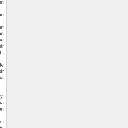
un
an
 ,
ri
an
ve
ir
 ,
le
ir
na
yi
ha
an
li
in