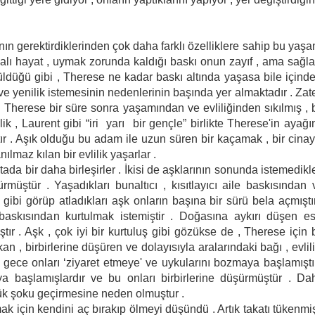
nın gerektirdiklerinden çok daha farklı özelliklere sahip bu yaşa
palı hayat , uymak zorunda kaldığı baskı onun zayıf , ama sağl
üldüğü gibi , Therese ne kadar baskı altında yaşasa bile içinde
e yenilik istemesinin nedenlerinin başında yer almaktadır . Zat
 . Therese bir süre sonra yaşamından ve evliliğinden sıkılmış , b
k , Laurent gibi “iri  yarı bir gençle” birlikte Therese'in ayağı
r . Aşık olduğu bu adam ile uzun süren bir kaçamak , bir cinay
nılmaz kılan bir evlilik yaşarlar .
 daha birleşirler . İkisi de aşklarının sonunda istemedikle
müştür . Yaşadıkları bunaltıcı , kısıtlayıcı aile baskısından 
ibi görüp atladıkları aşk onların başına bir sürü bela açmıştır
baskısından kurtulmak istemiştir . Doğasına aykırı düşen es
r . Aşk , çok iyi bir kurtuluş gibi gözükse de , Therese için b
 , birbirlerine düşüren ve dolayısıyla aralarındaki bağı , evlili
r gece onları ‘ziyaret etmeye' ve uykularını bozmaya başlamıştır
aya başlamışlardır ve bu onları birbirlerine düşürmüştür . Da
yük şoku geçirmesine neden olmuştur .
mak için kendini aç bırakıp ölmeyi düşündü . Artık takatı tükenmiş