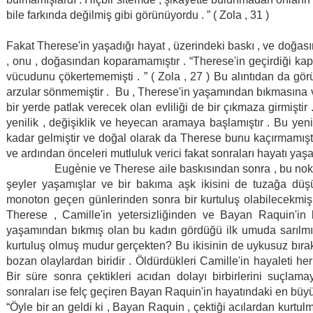
bile farkında değilmiş gibi görünüyordu . ” ( Zola , 31 )
Fakat Therese'in yaşadığı hayat , üzerindeki baskı , ve doğası
, onu , doğasından koparamamıştır . “Therese'in geçirdiği ka
vücudunu çökertememişti . ” ( Zola , 27 ) Bu alıntıdan da gör
arzular sönmemiştir . Bu , Therese'in yaşamından bıkmasına v
bir yerde patlak verecek olan evliliği de bir çıkmaza girmiştir
yenilik , değişiklik ve heyecan aramaya başlamıştır . Bu yenili
kadar gelmiştir ve doğal olarak da Therese bunu kaçırmamıştı
ve ardından önceleri mutluluk verici fakat sonraları hayatı yaşa
Eugènie ve Therese aile baskısından sonra , bu noktada bir
şeyler yaşamışlar ve bir bakıma aşk ikisini de tuzağa düşür
monoton geçen günlerinden sonra bir kurtuluş olabilecekmiş g
Therese , Camille'in yetersizliğinden ve Bayan Raquin'in 
yaşamından bıkmış olan bu kadın gördüğü ilk umuda sarılmıştı
kurtuluş olmuş mudur gerçekten? Bu ikisinin de uykusuz bırakan
bozan olaylardan biridir . Öldürdükleri Camille'in hayaleti he
Bir süre sonra çektikleri acıdan dolayı birbirlerini suçlam
sonraları ise felç geçiren Bayan Raquin'in hayatındaki en bü
“Öyle bir an geldi ki , Bayan Raquin , çektiği acılardan kurtul