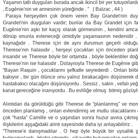
Yaşamın tatlı duyguları burada ancak ikincil bir yer tutuyorlar
, Eugènie'nin ve annesinin yüreğinde . ” ( Balzac , 44 )
Paraya herşeyden çok önem veren Bay Grandet'nin duygu
Grandet'nin duyguları vardır; bunlar da Bay Grandet için fa
Eugènie'nin aşkı bir kaçış olarak görmesinin , kendini amca
dönüp onunla evleneceği ümidiyle yaşamasının nedenidir . 
kaynağıdır . Therese için de aynı durumun geçerli olduğu
Therese'nin halasıdır , herşeyi çocukları için önceden plan
insandır ve Therese böyle bir ortamda , böyle beklentiler d
Therese'nin ise halasıdır . Dolayısıyla Therese de Eugènie gibi
“Bayan Raquin , çocuklarını şefkatle seyrederdi . Onları bir
bakıyor , bir gün ölünce onu yalnız bırakacağını düşünerek de
hastabakıcı olacağını düşünüyordu . Sessiz , sakin , vefalı y
kanat gereceğine inanıyordu . Bu evliliğe olmuş  bitmiş gözüyle b
Alıntıdan da görüldüğü gibi Therese de “planlanmış” ve mono
önceden planlamış , onları evlendirmiş ve mutlu olacaklarını
çok “hasta” Camille ve o yaşından sonra huzur avına çıkmış
ilişkilerini aşşağıdaki alıntı sayesinde daha iyi anlayabiliriz .
“Therese'e danışmadılar . O hep öyle büyük bir uysallık g
bulmamışlardı . Hiçbir sitemde , şikayette bulunmadan onların git