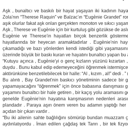
Aşk , bunaltıcı ve baskılı bir hayat yaşayan iki kadının hay
Zola'nın “Therese Raquin” ve Balzac'ın “Eugènie Grandet” rom
aşık olurlar fakat aşk onları gerçekten monoton ve sıkıcı yaşa
Aşk , Therese ve Eugènie için bir kurtuluş gibi gözükse de aslın
Eugènie ve Therese'in hayatları birçok benzerlik gösterme
hayatlarında bir heyecan aramaktadırlar . Eugènie'nin ha
çıkamadığı ve bazı yönlerden kendi istediği gibi yaşamasını
üzerinde büyük bir baskı kuran ve hayatını bunaltıcı yapan bu 
“Kutuyu açınca , Eugènie'yi o genç kızların yüzünü kızartan ,
duydu . Bunu kabul edip edemeyeceğini öğrenmek istermişcesin
aktörünküne benzetilebilecek bir halle: “Al , kızım , al!” dedi . ” 
Bu alıntı , Bay Grandet'nin baskıcı yönetiminin sadece bir 
yapamayacağını “öğrenmek” için önce babasına danışması gere
yaşamını bunaltıcı bir hale getiren , bir kaçış yolu aramasını 
genelde Eugènie'nin hayatına karışmasının nedenleri arasın
plandadır . Paraya aşırı önem veren bu adamın yaptığı her i
açıdan bir çıkarı vardır .
“Bu iki ailenin sahte bağlılığını sömürüp bundan muazzam 
aydınlatıyordu . İman edilen çağdaş tek Tanrı , bir tek fiz