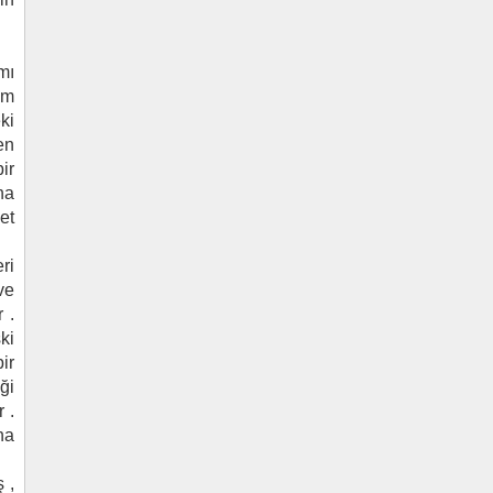
mı
am
ki
en
ir
na
et
ri
ve
 .
ki
ir
ği
 .
ha
 ,