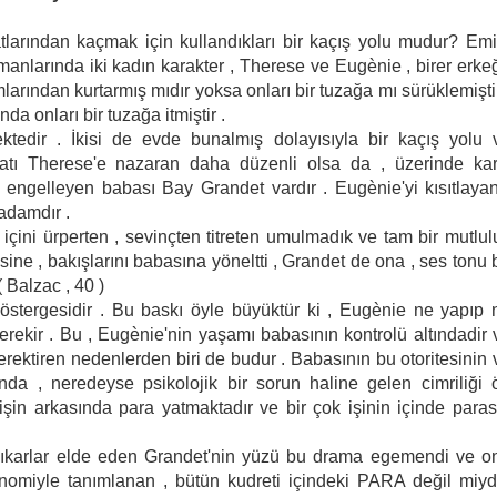
atlarından kaçmak için kullandıkları bir kaçış yolu mudur? Emi
anlarında iki kadın karakter , Therese ve Eugènie , birer erke
mlarından kurtarmış mıdır yoksa onları bir tuzağa mı sürüklemişti
da onları bir tuzağa itmiştir .
ktedir . İkisi de evde bunalmış dolayısıyla bir kaçış yolu 
yatı Therese'e nazaran daha düzenli olsa da , üzerinde kar
 engelleyen babası Bay Grandet vardır . Eugènie'yi kısıtlayan
adamdır .
 içini ürperten , sevinçten titreten umulmadık ve tam bir mutlul
e , bakışlarını babasına yöneltti , Grandet de ona , ses tonu b
( Balzac , 40 )
göstergesidir . Bu baskı öyle büyüktür ki , Eugènie ne yapıp 
kir . Bu , Eugènie'nin yaşamı babasının kontrolü altındadir 
gerektiren nedenlerden biri de budur . Babasının bu otoritesinin 
da , neredeyse psikolojik bir sorun haline gelen cimriliği 
şin arkasında para yatmaktadır ve bir çok işinin içinde paras
çıkarlar elde eden Grandet'nin yüzü bu drama egemendi ve o
yonomiyle tanımlanan , bütün kudreti içindeki PARA değil miyd