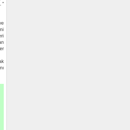
 ”
ve
ni
ri
an
er
ak
nı