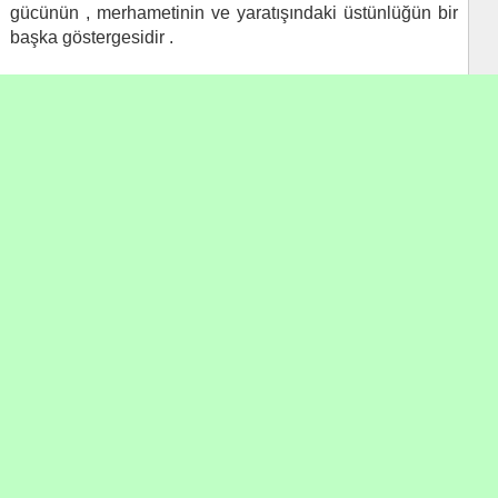
gücünün , merhametinin ve yaratışındaki üstünlüğün bir
başka göstergesidir .