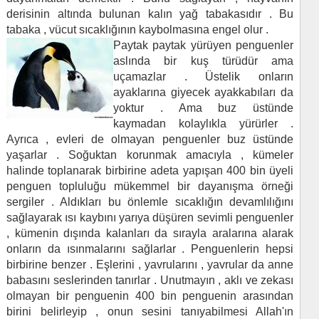
derisinin altında bulunan kalın yağ tabakasıdır . Bu
tabaka , vücut sıcaklığının kaybolmasına engel olur .
Paytak paytak yürüyen penguenler
aslında bir kuş türüdür ama
uçamazlar . Üstelik onların
ayaklarına giyecek ayakkabıları da
yoktur . Ama buz üstünde
kaymadan kolaylıkla yürürler .
Ayrıca , evleri de olmayan penguenler buz üstünde
yaşarlar . Soğuktan korunmak amacıyla , kümeler
halinde toplanarak birbirine adeta yapışan 400 bin üyeli
penguen topluluğu mükemmel bir dayanışma örneği
sergiler . Aldıkları bu önlemle sıcaklığın devamlılığını
sağlayarak ısı kaybını yarıya düşüren sevimli penguenler
, kümenin dışında kalanları da sırayla aralarına alarak
onların da ısınmalarını sağlarlar . Penguenlerin hepsi
birbirine benzer . Eşlerini , yavrularını , yavrular da anne
babasını seslerinden tanırlar . Unutmayın , aklı ve zekası
olmayan bir penguenin 400 bin penguenin arasından
birini belirleyip , onun sesini tanıyabilmesi Allah'ın