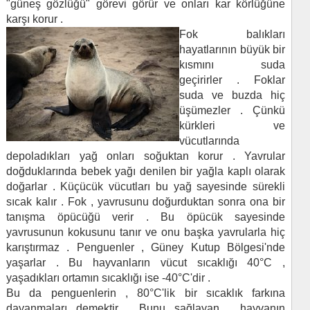
"güneş gözlüğü" görevi görür ve onları kar körlüğüne
karşı korur .
Fok balıkları
hayatlarının büyük bir
kısmını suda
geçirirler . Foklar
suda ve buzda hiç
üşümezler . Çünkü
kürkleri ve
vücutlarında
depoladıkları yağ onları soğuktan korur . Yavrular
doğduklarında bebek yağı denilen bir yağla kaplı olarak
doğarlar . Küçücük vücutları bu yağ sayesinde sürekli
sıcak kalır . Fok , yavrusunu doğurduktan sonra ona bir
tanışma öpücüğü verir . Bu öpücük sayesinde
yavrusunun kokusunu tanır ve onu başka yavrularla hiç
karıştırmaz . Penguenler , Güney Kutup Bölgesi'nde
yaşarlar . Bu hayvanların vücut sıcaklığı 40°C ,
yaşadıkları ortamın sıcaklığı ise -40°C'dir .
Bu da penguenlerin , 80°C'lik bir sıcaklık farkına
dayanmaları demektir . Bunu sağlayan , hayvanın