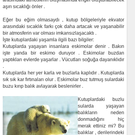
aşırı sıcaklığı önler .
Eğer bu eğim olmasaydı , kutup bölgeleriyle ekvator
arasındaki sıcaklık farkı çok daha artacak ve yaşanabilir
bir atmosferin var olması imkansızlaşacaktı .
İşte kutuplardaki yaşamla ilgili bazı bilgiler:
Kutuplarda yaşayan insanlara eskimolar denir . Bakın
işte yanda bir eskimo duruyor . Eskimolar buzdan
yaptıkları evlerde yaşarlar . Vücutları soğuğa dayanıklıdır
.
Kutuplarda her yer karla ve buzlarla kaplıdır . Kutuplarda
sık sık kar fırtınaları olur . Eskimolar buz tutmuş sulardaki
buzu kırıp balık avlayarak beslenirler .
Kutuplardaki buzlu
sularda yaşayan
balıkların neden
donmadığını hiç
merak ettiniz mi? Bu
balıklar , derilerindeki