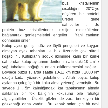
buz kristallerinin
sıcaklığını -20°C'ye
düşüren bir proteini
üreten gene
sahiptirler . Bu
protein buz kristallerindeki oksijen moleküllerine
bağlanarak genleşmelerini engeller . Yani canlının
donmasını önler .
Kutup ayısı geniş , düz ve tüylü pençeleri ve kaygan
olmayan ayak tabanları ile buz üzerinde çok süratli
koşabilir . Kutupların soğuk ikliminde kalın bir kürke
sahip olan kutup ayılarının derilerinin altındaki 10 cm'lik
yağ tabakası soğuğun onları etkilememesini sağlar .
Böylece buzlu sularda saatte 10-11 km hızla , 2000 km
uzağa kadar yüzerek gidebilirler . Allah beyaz kutup
ayılarına çok güçlü bir koku alma yeteneği vermiştir . Bu
sayede 1 . 5m kalınlığındaki kar tabakasının altında
saklanan bir fok balığının kokusunu bile rahatça
algılayabilirler . Üstelik gözlerinde zara benzeyen bir
gözkapağı daha vardır . Bu kapak onlar için bir nevi