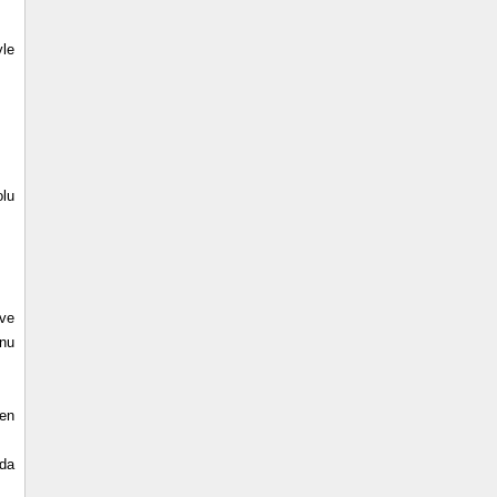
yle
olu
 ve
onu
den
nda