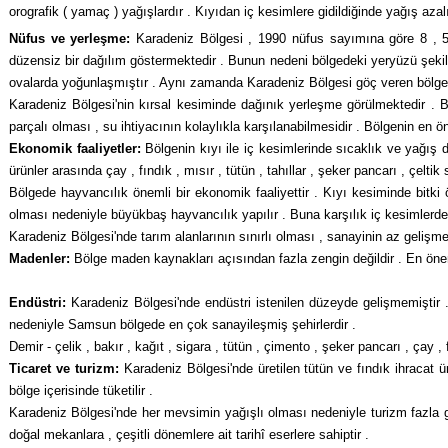
orografik ( yamaç ) yağışlardır . Kıyıdan iç kesimlere gidildiğinde yağış azalı
Nüfus ve yerleşme:
Karadeniz Bölgesi , 1990 nüfus sayımına göre 8 , 5
düzensiz bir dağılım göstermektedir . Bunun nedeni bölgedeki yeryüzü şekil
ovalarda yoğunlaşmıştır . Aynı za­manda Karadeniz Bölgesi göç veren bölgeler
Karadeniz Bölgesi'nin kırsal kesiminde dağı­nık yerleşme görülmektedir . 
parçalı olması , su ihtiyacının kolaylıkla karşılanabilmesidir . Bölgenin en
Ekonomik faaliyetler:
Bölgenin kıyı ile iç kesimlerinde sıcaklık ve yağış değe
ürünler arasında çay , fındık , mısır , tütün , tahıllar , şeker pancarı , çeltik s
Bölgede hayvancılık önemli bir ekonomik faaliyettir . Kıyı kesiminde bitki 
olması nedeniyle büyükbaş hayvan­cılık yapılır . Buna karşılık iç kesimlerde
Karadeniz Bölgesi'nde tarım alanlarının sı­nırlı olması , sanayinin az gelişmes
Madenler:
Bölge maden kaynakları açısın­dan fazla zengin değildir . En öneml
Endüstri:
Karadeniz Bölgesi'nde endüstri istenilen düzeyde gelişmemiştir 
nedeniyle Samsun bölgede en çok sanayileşmiş şehirlerdir .
Demir - çelik , bakır , kağıt , sigara , tütün , çi­mento , şeker pancarı , çay , 
Ticaret ve turizm:
Karadeniz Bölgesi'nde üretilen tütün ve fındık ihracat ü
bölge içerisinde tüketilir .
Karadeniz Bölgesi'nde her mevsimin yağışlı olması nedeniyle turizm fazla gel
doğal mekanlara , çeşitli dönemlere ait tarihî eserlere sahiptir .