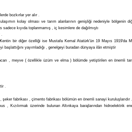
rde bozkırlar yer alır .
laşımın kolay olması ve tarım alanlarının genişliği nedeniyle bölgenin di
us sadece kıyıda toplanmamış , iç kesimlere de dağılmıştı
 .
Kentin bir diğer özelliği ise Mustafa Kemal Atatürk'ün 19 Mayıs 1919'da Mi
i başlattığını yayımladığı , genelgeyi buradan dünyaya ilân etmiştir
ncarı , meyve ( özellikle üzüm ve elma ) bölümde yetiştirilen en önemli ta­
ir .
 şeker fabrikası , çi­mento fabrikası bölümün en önemli sanayi kuru­luşlarıdır 
, Kızılırmak üzerin­de bulunan Altınkaya barajlarından hidroelektrik ene