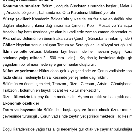
Konumu ve sınırları:
Bölüm , doğuda Gür­cistan sınırından başlar , Melet
iç Anadolu bölgeleri , batısında ise Orta Karadeniz Bölümü yer alır .
Yüzey şekilleri:
Karadeniz Bölgesi'nin yük­seltisi en fazla ve en dağlık ola
dağları oluşturur , ikinci dağ sırası ise Çimen , Kop , Mescit ve Yalnızça
Anadolu fay hattı üzerinde yer alan bu vadilerde zaman zaman depremler me
Akarsular:
Bölümün en önemli akarsuları Çoruh ( Gürcistan sınırları içinde Ka
Göller:
Heyelan sonucu oluşan Tortum ve Sera gölleri ile alüvyal set gölü ol
İklim ve bitki örtüsü:
Bölümün kıyı kesi­minde her mevsim yağışlı Karade
ortalama yağış miktarı 2 . 500 mm . dir ) . Kıyıdan iç kesimlere doğru gidi
yağışların bol olması nedeniyle gür ormanlar oluşturur .
Nüfus ve yerleşme:
Nüfus daha çok kıyı şe­ridinde ve Çoruh vadisinde toplan
fazla olması nedeniyle kırsal kesim­de yerleşmeler dağınıktır .
Bölümün en önemli şehirleri; Trabzon , Rize , Giresun , Artvin , Gümüşhane 
Trabzon , bölümün en büyük ticaret ve kültür merkezidir .
Rize , ülkemizin tek çay üretim merkezidir . Ayrıca arıcılık ve balıkçılık da g
Ekonomik özellikler
Tarım ve hayvancılık:
Bölümde , başta çay ve fındık olmak üzere mısır , p
çevresinde turunçgil , Çoruh vadisinde zeytin yetiştirilebilmektedir . İç kesiml
Doğu Karadeniz'de yağış fazlalığı nedeniyle gür otlak ve çayırlar bulunduğun