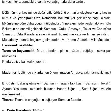
iç kesimler arasındaki sıcaklık ve yağış farkı daha azdır .
Bölümün kıyı kesiminde doğal bitki örtüsünü ormanlar oluştururken iç kesimle
Nüfus ve yerleşme:
Orta Karadeniz Bölümü yer şekillerine bağlı olarak u
bölümlerine göre daha yoğun nüfusludur . Yine aynı nedenlerden dolayı nüf
Bölümün en önemli şehirleri; Samsun , Ordu , Amasya , Tokat ve Çorum'dur
Samsun: Orta Karadeniz'in en önemli ticaret merkezi ve liman şehridir . 
Mücadeleyi burada başlatmış olmasıdır . M . Kemal Atatürk , Milli Mücadeley
Ekonomik özellikler
Tarım ve hayvancılık:
Mısır , fındık , pirinç , tütün , buğday , şeker pa
ürünleridir .
Kıyılarda ise balıkçılık yapılır .
Madenler:
Bölümde çıkarılan en önemli ma­den Amasya yakınlarındaki linyitt
Endüstri:
Bakır işletmeleri ( Samsun ) , sigara fabrikası ( Samsun , Tokat ) ,
Ayrıca Yeşilırmak üzerinde bulunan Hasan Uğurlu , Suat Uğurlu ve Almus 
üretilmektedir .
Ticaret:
Ticaretin en yoğun olduğu yer Samsun fuarıdır .
c .
Doğu Karadeniz Bölümü