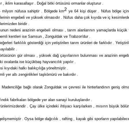
r , iklim karasallaşır . Doğal bitki örtüsünü ormanlar oluşturur .
2
 milyon nüfusa sa­hiptir . Bölgede km
ye 64 kişi düşer . Nüfus bölge içi
lerinin engebeli ve yüksek olmasıdır . Nüfus daha çok kıyıda ve iç kesimlerd
imiz­den biridir .
Bunun nedeni arazi­nin engebeli olması , tarım alanlarının yamaçlarda küçük
 önemli kentleri ise Samsun , Zonguldak ve Trabzon'dur .
rleri farklılık gösterdiği için yetiştirilen tarım ürünleri de farklıdır . Yetiştiri
ayılabilir .
örtüsünün gür ol­ması , yüksek dağ çayırlarının bulunması ve arazi­nin engeb
ki ovalarda ise küçükbaş hayvancılık yapılır .
i kıyıdaki halkı balıkçılığa yöneltmiştir .
i yer altı zen­ginlikleri taşkömürü ve bakırdır .
. Madenciliğe bağlı olarak Zonguldak ve çevresi ile hinterlandının geniş olm
fındık fabrikaları böl­gede yer alan sanayi kuruluşlarıdır .
rünlerimizdendir . Çay ülke içindeki ihtiyacı karşılarken , mısırın bü­yük böl
işmemiştir . Oysa bölge dağcılık , rafting , kayak gibi sporların yapıla­bilec