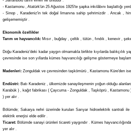
- Safranbolu tarihî evleri ile ünlüdür .
- Kastamonu , Atatürk'ün 25 Ağustos 1925'te şapka inkılâbını başlattığı yerdi
- Sinop , Karadeniz'in tek doğal limanına sa­hip şehrimizdir . Ancak , 
gelişememiştir .
Ekonomik özellikler
Tarım ve hayvancılık:
Mısır , buğday , çeltik , tütün , fındık , kenevir , şe
Doğu Karadeniz'deki kadar yaygın olma­makla birlikte kıyılarda balıkçılık yapı
çevresinde ise son yıllarda kümes hayvancılığı gelişme göstermeye başlamı
Madenleri:
Zonguldak ve çevresinden taş­kömürü , Kastamonu Küre'den ise
Endüstri:
Batı Karadeniz , ülkemizde sana­yileşmenin yoğun olduğu alanlardan
Karabük ) , kağıt fabrikası ( Çaycuma - Zonguldak , Taşköprü , Kastamonu ) ,
) yer alır .
Bölümde; Sakarya nehri üzerinde kurulan Sarıyar hidroelektrik santrali ile
elektrik enerjisi elde edilir .
Ticaret:
Bölümde sanayi ürünleri ticareti yaygındır . Kümes hayvancılığından 
yer alır .