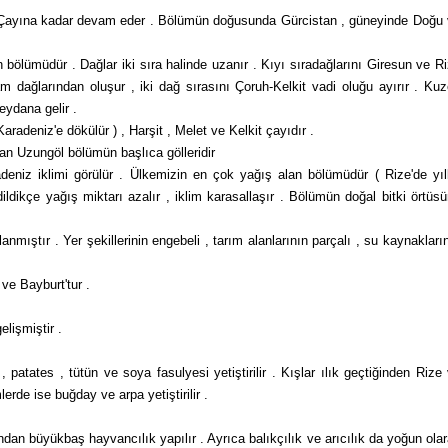
 Çayına kadar de­vam eder . Bölümün doğusunda Gürcistan , güne­yinde Doğu
n bölümüdür . Dağlar iki sıra halinde uzanır . Kıyı sıradağlarını Giresun ve R
m dağlarından oluşur , iki dağ sırasını Çoruh-Kelkit vadi oluğu ayırır . Ku
ydana gelir .
radeniz'e dö­külür ) , Harşit , Melet ve Kelkit çayıdır .
an Uzungöl bö­lümün başlıca gölleridir
niz iklimi görü­lür . Ülkemizin en çok yağış alan bölümüdür ( Ri­ze'de yıl
ldikçe yağış miktarı azalır , iklim karasallaşır . Bölümün doğal bitki örtüs
mıştır . Yer şe­killerinin engebeli , tarım alanlarının parçalı , su kaynakları
ve Bayburt'tur .
elişmiştir .
atates , tütün ve so­ya fasulyesi yetiştirilir . Kışlar ılık geçtiğinden Rize
erde ise buğday ve arpa yetiştirilir .
dan büyükbaş hayvancılık yapılır . Ayrıca balıkçılık ve arıcılık da yoğun ola