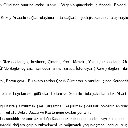
n Gürcistan sınırına kadar uzanır . Bölgenin güneyinde İç Anadolu Bölgesi
n Kuzey Anadolu dağları oluşturur . Bu dağlar 3 . jeolojik zamanda oluşmuştu
Or
 ve Rize dağları , iç kesimde; Çimen , Kop , Mescit , Yalnızçam dağları .
iz
'de dağlar üç sıra halindedir; birinci sırada İsfendiyar ( Küre ) dağları , iki
a , Bartın çayı . Bu akarsulardan Çoruh Gürcistan'ın sınırları içinde Karadeni
i olarak heyelan set gölü olan Tortum ve Sera ile Bolu yakınlarındaki Abant
duğu Bafra ( Kızılır­mak ) ve Çarşamba ( Yeşilırmak ) deltaları bölgenin en öne
a , Turhal , Bolu , Düzce ve Kastamonu ovaları yer alır .
llık sıcaklık farkının az olduğu Karadeniz iklimi egemendir . Kıyı kesimlerin 
 kıyıdaki dağlara çarpıp yükselmesi ve soğuyarak yoğunlaşması sonucu olu