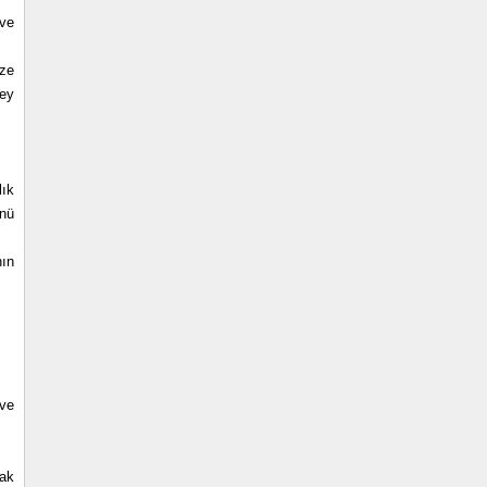
 ve
ize
zey
lık
ünü
nın
 ve
rak