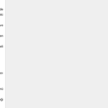
nde
eki
 ve
len
eli
ası
ümü
eği