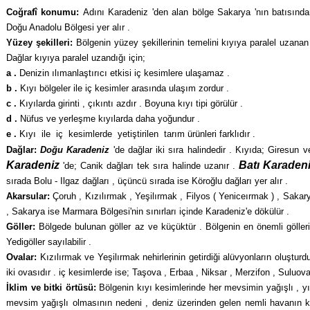
Coğrafî konumu:
Adını Karadeniz 'den alan bölge Sakarya 'nın batısında
Doğu Anadolu Bölgesi yer alır .
Yüzey şekilleri:
Bölgenin yüzey şekillerinin temelini kıyıya paralel uzana
Dağlar kıyıya paralel uzandığı için;
a .
Denizin ılımanlaştırıcı etkisi iç kesimlere ulaşamaz .
b .
Kıyı bölgeler ile iç kesimler arasında ula­şım zordur .
c .
Kıyılarda girinti , çıkıntı azdır . Boyuna kıyı tipi görülür .
d .
Nüfus ve yerleşme kıyılarda daha yoğundur .
e .
Kıyı ile iç kesimlerde yetiştirilen tarım ürünleri farklıdır .
Dağlar:
Doğu Karadeniz
'de dağlar iki sıra halindedir . Kıyıda; Giresun
Karadeniz
Batı Karaden
'de; Canik dağları tek sıra halinde uzanır .
sırada Bolu - Ilgaz dağları , üçüncü sırada ise Köroğlu dağları yer alır .
Akarsular:
Çoruh , Kızılırmak , Yeşilırmak , Filyos ( Yeniceırmak ) , Sakary
, Sakarya ise Marmara Bölgesi'nin sınırları içinde Karadeniz'e dökülür .
Göller:
Bölgede bulunan göller az ve kü­çüktür . Bölgenin en önemli göller
Yedigöller sayılabilir .
Ovalar:
Kızılırmak ve Yeşilırmak nehirlerinin getirdiği alüvyonların oluştur
iki ovasıdır . iç kesimlerde ise; Taşova , Erbaa , Niksar , Merzifon , Suluov
İklim ve bitki örtüsü:
Bölgenin kıyı kesimle­rinde her mevsimin yağışlı , yı
mevsim yağışlı olmasının nedeni , deniz üzerin­den gelen nemli havanın