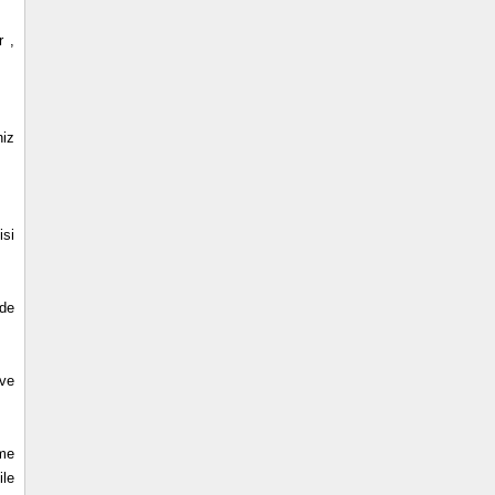
r ,
niz
isi
nde
 ve
ime
ile