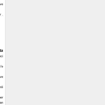
 ve
r .
ta
nci
z'e
 ve
mli
her
şan