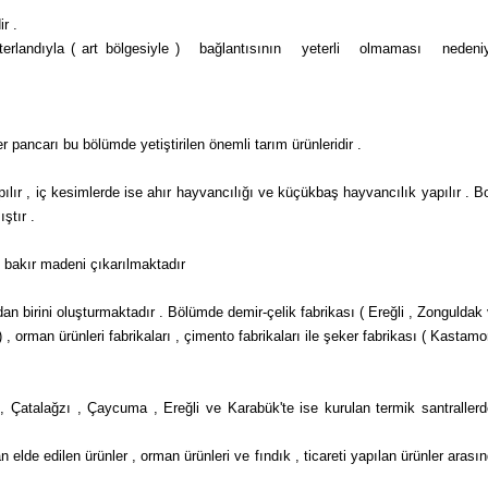
r .
hinterlandıyla ( art bölge­siyle ) bağlantısının yeterli olmaması nedeni
ker pancarı bu bölümde yetiştirilen önemli tarım ürünleridir .
lır , iç kesim­lerde ise ahır hayvancılığı ve küçükbaş hayvancı­lık yapılır . B
ştır .
 bakır madeni çıkarılmaktadır
 birini oluş­turmaktadır . Bölümde demir-çelik fabrikası ( Ereğli , Zonguldak
 orman ürünleri fabrikaları , çimento fabrikaları ile şeker fabrikası ( Kastam
 , Çatalağzı , Çay­cuma , Ereğli ve Karabük'te ise kurulan termik santraller
elde edilen ürünler , orman ürünleri ve fındık , ticareti yapılan ürünler arası