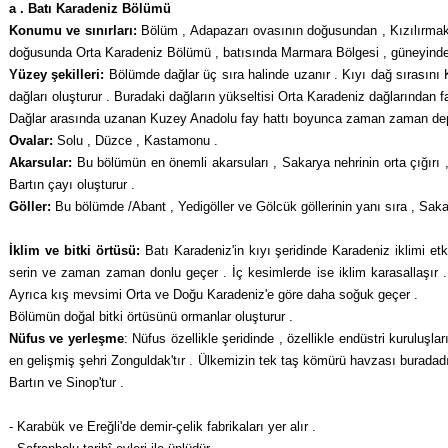
a . Batı Karadeniz Bölümü
Konumu ve sınırları:
Bölüm , Adapazarı ovasının doğusundan , Kızılırmak 
doğusunda Orta Karadeniz Bölümü , batısında Marmara Bölgesi , güneyinde is
Yüzey şekilleri:
Bölümde dağlar üç sıra ha­linde uzanır . Kıyı dağ sırasını Kü
dağları oluşturur . Buradaki dağların yükseltisi Orta Karadeniz dağlarından f
Dağlar arasında uzanan Kuzey Anadolu fay hattı boyunca zaman zaman dep
Ovalar:
Solu , Düzce , Kastamonu .
Akarsular:
Bu bölümün en önemli akarsuları , Sakarya nehrinin orta çığırı 
Bartın çayı oluşturur .
Göller:
Bu bölümde /Abant , Yedigöller ve Göl­cük göllerinin yanı sıra , Saka
İklim ve bitki örtüsü:
Batı Karadeniz'in kıyı şeridinde Karadeniz iklimi etki
serin ve zaman zaman donlu geçer . İç ke­simlerde ise iklim karasallaşır 
Ayrıca kış mevsimi Orta ve Doğu Karadeniz'e göre daha soğuk geçer .
Bölümün doğal bitki örtüsünü ormanlar oluşturur .
Nüfus ve yerleşme
: Nüfus özellikle şeridinde , özellikle endüstri kuruluş
en gelişmiş şehri Zonguldak'tır . Ülkemi­zin tek taş kömürü havzası buradadır
Bartın ve Sinop'tur .
- Karabük ve Ereğli'de demir-çelik fabrikaları yer alır .