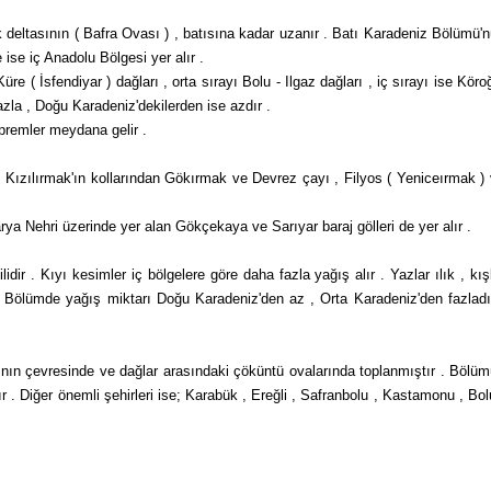
deltasının ( Bafra Ovası ) , batısına kadar uzanır . Batı Karadeniz Bölümü'
e iç Ana­dolu Bölgesi yer alır .
re ( İsfendiyar ) dağları , orta sırayı Bolu - Ilgaz dağları , iç sırayı ise Köro
azla , Doğu Karadeniz'dekilerden ise azdır .
remler meydana gelir .
, Kızılırmak'ın kollarından Gökırmak ve Devrez çayı , Filyos ( Yeniceırmak )
rya Nehri üzerinde yer alan Gökçekaya ve Sarıyar baraj gölleri de yer alır .
lidir . Kıyı kesimler iç bölgelere göre daha fazla yağış alır . Yazlar ılık , kış
. Bölümde yağış miktarı Doğu Karadeniz'den az , Orta Karadeniz'­den fazladı
larının çevresinde ve dağlar arasındaki çöküntü ovalarında toplanmıştır . Bölü
 . Diğer önemli şehirleri ise; Karabük , Ereğli , Safranbolu , Kastamonu , Bol