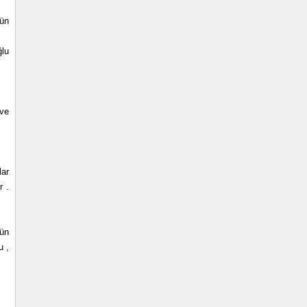
nün
ğlu
 ve
lar
r .
mün
u ,