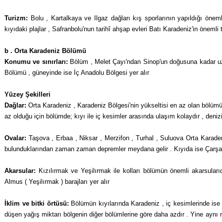
Turizm:
Bolu , Kartalkaya ve Ilgaz dağları kış sporlarının yapıldığı önemli 
kıyıdaki plajlar , Safranbolu'nun tarihî ah­şap evleri Batı Karadeniz'in önemli t
b . Orta Karadeniz Bölümü
Konumu ve sınırları:
Bölüm , Melet Çayı'ndan Sinop'un doğusuna kadar u
Bölümü , güneyinde ise İç Anadolu Bölgesi yer alır
Yüzey Şekilleri
Dağlar:
Orta Karadeniz , Karadeniz Bölgesi'nin yükseltisi en az olan bölümüd
az olduğu için bölümde; kıyı ile iç kesimler arasında ulaşım kolaydır , denizi
Ovalar:
Taşova , Erbaa , Niksar , Merzifon , Turhal , Suluova Orta Karaden
bulunduklarından zaman zaman dep­remler meydana gelir . Kıyıda ise Çarşamb
Akarsular:
Kızılırmak ve Yeşilırmak ile kolla­rı bölümün önemli akarsular
Almus ( Yeşilırmak ) barajları yer alır
İklim ve bitki örtüsü:
Bölümün kıyılarında Karadeniz , iç kesimlerinde ise ka
düşen yağış miktarı bölgenin diğer bölümlerine göre daha azdır . Yine aynı ne