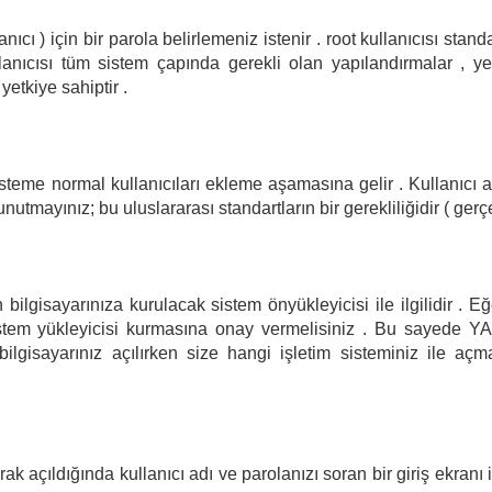
anıcı ) için bir parola belirlemeniz istenir . root kullanıcısı stand
llanıcısı tüm sistem çapında gerekli olan yapılandırmalar , ye
yetkiye sahiptir .
isteme normal kullanıcıları ekleme aşamasına gelir . Kullanıcı a
tmayınız; bu uluslararası standartların bir gerekliliğidir ( gerç
ilgisayarınıza kurulacak sistem önyükleyicisi ile ilgilidir . Eğ
istem yükleyicisi kurmasına onay vermelisiniz . Bu sayede YA
bilgisayarınız açılırken size hangi işletim sisteminiz ile açm
k açıldığında kullanıcı adı ve parolanızı soran bir giriş ekranı i