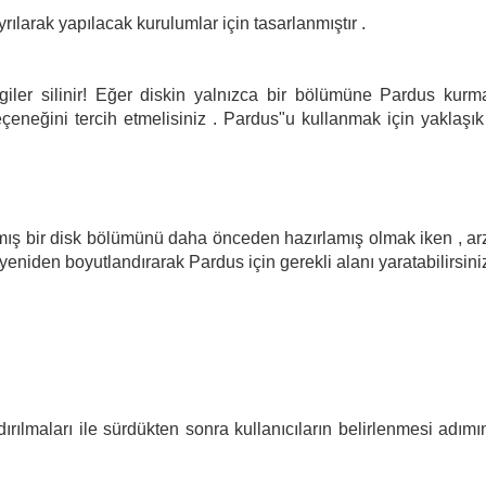
larak yapılacak kurulumlar için tasarlanmıştır .
giler silinir! Eğer diskin yalnızca bir bölümüne Pardus kurm
eçeneğini tercih etmelisiniz . Pardus"u kullanmak için yaklaşık
lmış bir disk bölümünü daha önceden hazırlamış olmak iken , ar
eniden boyutlandırarak Pardus için gerekli alanı yaratabilirsiniz
rılmaları ile sürdükten sonra kullanıcıların belirlenmesi adımı