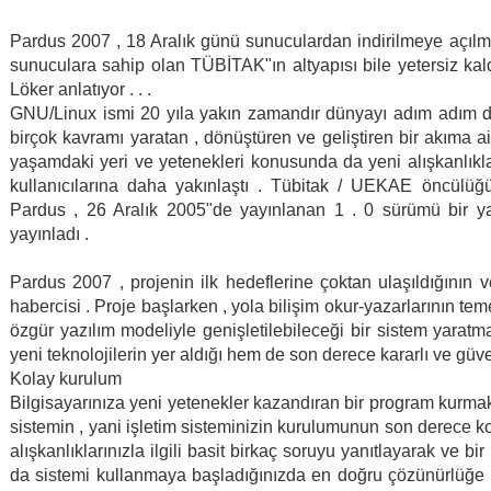
Pardus 2007 , 18 Aralık günü sunuculardan indirilmeye açılmas
sunuculara sahip olan TÜBİTAK"ın altyapısı bile yetersiz kaldı
Löker anlatıyor . . .
GNU/Linux ismi 20 yıla yakın zamandır dünyayı adım adım değiş
birçok kavramı yaratan , dönüştüren ve geliştiren bir akıma ait 
yaşamdaki yeri ve yetenekleri konusunda da yeni alışkanlıkla
kullanıcılarına daha yakınlaştı . Tübitak / UEKAE öncülüğün
Pardus , 26 Aralık 2005"de yayınlanan 1 . 0 sürümü bir y
yayınladı .
Pardus 2007 , projenin ilk hedeflerine çoktan ulaşıldığının 
habercisi . Proje başlarken , yola bilişim okur-yazarlarının tem
özgür yazılım modeliyle genişletilebileceği bir sistem yarat
yeni teknolojilerin yer aldığı hem de son derece kararlı ve güve
Kolay kurulum
Bilgisayarınıza yeni yetenekler kazandıran bir program kurmak 
sistemin , yani işletim sisteminizin kurulumunun son derece ko
alışkanlıklarınızla ilgili basit birkaç soruyu yanıtlayarak ve
da sistemi kullanmaya başladığınızda en doğru çözünürlüğe 