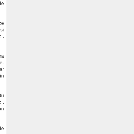
le
ze
si
 .
ma
e-
ar
in
Bu
 .
an
le