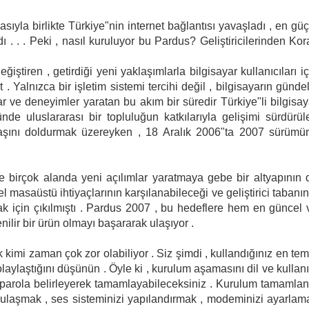
ıyla birlikte Türkiye"nin internet bağlantısı yavaşladı , en güç
 . . . Peki , nasıl kuruluyor bu Pardus? Geliştiricilerinden Kor
tiren , getirdiği yeni yaklaşımlarla bilgisayar kullanıcıları iç
. Yalnızca bir işletim sistemi tercihi değil , bilgisayarın gündel
r ve deneyimler yaratan bu akım bir süredir Türkiye"li bilgisay
de uluslararası bir topluluğun katkılarıyla gelişimi sürdürül
aşını doldurmak üzereyken , 18 Aralık 2006"ta 2007 sürümü
ve birçok alanda yeni açılımlar yaratmaya gebe bir altyapının 
el masaüstü ihtiyaçlarının karşılanabileceği ve geliştirici tabanın
mak için çıkılmıştı . Pardus 2007 , bu hedeflere hem en güncel 
nilir bir ürün olmayı başararak ulaşıyor .
kimi zaman çok zor olabiliyor . Siz şimdi , kullandığınız en tem
laylaştığını düşünün . Öyle ki , kurulum aşamasını dil ve kullan
 bir parola belirleyerek tamamlayabileceksiniz . Kurulum tamamlan
ulaşmak , ses sisteminizi yapılandırmak , modeminizi ayarlam