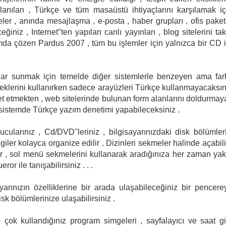
lanılan , Türkçe ve tüm masaüstü ihtiyaçlarını karşılamak iç
er , anında mesajlaşma , e-posta , haber grupları , ofis paketi
iniz , Internet"ten yapılan canlı yayınları , blog sitelerini tak
lumda çözen Pardus 2007 , tüm bu işlemler için yalnızca bir CD i
lar sunmak için temelde diğer sistemlerle benzeyen ama fark
neklerini kullanırken sadece arayüzleri Türkçe kullanmayacaksın
t etmekten , web sitelerinde bulunan form alanlarını doldurmaya
 sistemde Türkçe yazım denetimi yapabileceksiniz .
cularınız , Cd/DVD"leriniz , bilgisayarınızdaki disk bölümleri
lgiler kolayca organize edilir . Dizinleri sekmeler halinde açabilir
bilir , sol menü sekmelerini kullanarak aradığınıza her zaman yak
r ile tanışabilirsiniz . . .
rınızın özelliklerine bir arada ulaşabileceğiniz bir pencere
isk bölümlerinize ulaşabilirsiniz .
çok kullandığınız program simgeleri , sayfalayıcı ve saat gi