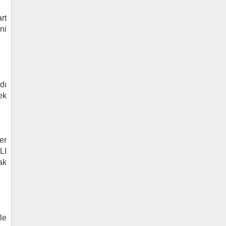
art
ni
dı
ek
er
LI
ak
le