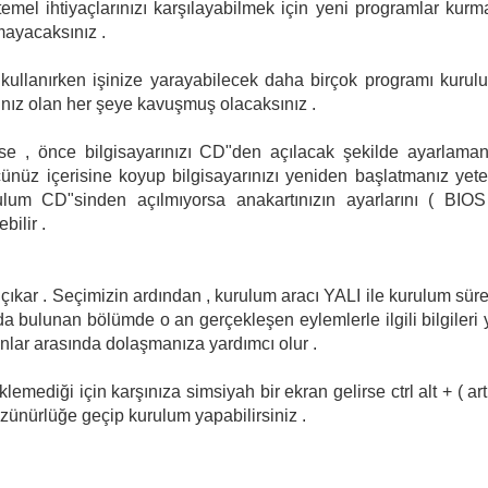
emel ihtiyaçlarınızı karşılayabilmek için yeni programlar kurm
mayacaksınız .
ızı kullanırken işinize yarayabilecek daha birçok programı kurul
cınız olan her şeye kavuşmuş olacaksınız .
se , önce bilgisayarınızı CD"den açılacak şekilde ayarlaman
üz içerisine koyup bilgisayarınızı yeniden başlatmanız yeter
rulum CD"sinden açılmıyorsa anakartınızın ayarlarını ( BIOS
bilir .
 çıkar . Seçimizin ardından , kurulum aracı YALI ile kurulum süre
a bulunan bölümde o an gerçekleşen eylemlerle ilgili bilgileri 
ranlar arasında dolaşmanıza yardımcı olur .
ediği için karşınıza simsiyah bir ekran gelirse ctrl alt + ( artı
 çözünürlüğe geçip kurulum yapabilirsiniz .