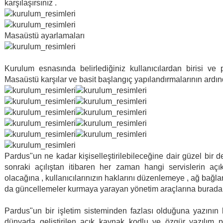
karşılaşırsınız .
Masaüstü ayarlamaları
Kurulum esnasında belirlediğiniz kullanıcılardan birisi ve p
Masaüstü karşılar ve basit başlangıç yapılandırmalarının ardın
Pardus"un ne kadar kişiselleştirilebileceğine dair güzel bir 
sonraki açılıştan itibaren her zaman hangi servislerin açık
olacağına , kullanıcılarınızın haklarını düzenlemeye , ağ bağ
da güncellemeler kurmaya yarayan yönetim araçlarına buradan 
Pardus"un bir işletim sisteminden fazlası olduğuna yazının 
dünyada geliştirilen açık kaynak kodlu ve özgür yazılım pro