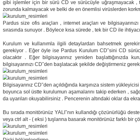
gibi işlemler için bir sürü CD ve sürücüyle uğraşmayacak , t
zorunda kalmayacak ve belki de en önemlisi virüslerden kork
Pardus size ofis araçları , internet araçları ve bilgisayarın
sırasında sunuyor . Böylece kısa sürede , tek bir CD ile ihtiya
Kurulum ve kullanımla ilgili detaylardan bahsetmek gerekir
gerekiyor . Eğer öyle ise Pardus Kurulum CD"sini CD sürücün
olacaktır . Eğer bilgisayarınız yeniden başlattığınızda ku
bilgisayarınızı CD"den başlatacak şekilde değiştirmeniz gereke
Bilgisayarınız CD"den açıldığında karşınıza sistem yükleyicisi
boyunca sol üstte kurulumun aşamalarını takip ederken , sağd
da uyarıları okuyabilirsiniz . Pencerenin altındaki oklar da ek
Bu sırada monitörünüz YALI"nın kullandığı çözünürlüğü desteklem
veya ctrl alt - ( eksi ) tuşlarına basarak monitörünüz farklı bir
Diski bölümlendirme