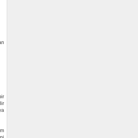
an
ir
ir
ya
üm
ni