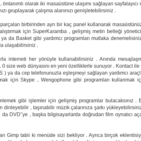
, öntanımlı olarak iki masaüstüne ulaşımı sağlayan sayfalayıcı i
zı gruplayarak çalışma alanınızı genişletebilirsiniz .
 , parçaları birbirinden ayrı bir kaç panel kullanarak masaüstünü
ıştırmak için SuperKaramba , gelişmiş metin belleği yönetici
s ya da Basket gibi yardımcı programları mutlaka denemelisiniz
 ulaşabilirsiniz .
a interneti her yönüyle kullanabilirsiniz . Anında mesajlaş
 . 0 size web dünyasını en yeni özelliklerle sunuyor . Kontact ile 
 RSS ) ya da cep telefonunuzla eşleşmeyi sağlayan yardımcı araçl
uşmak için Skype , Wengophone gibi programları kullanmak iç
lemek gibi işlemler için gelişmiş programlar bulacaksınız . 
dinleyebilir , taşınabilir müzik çalarınıza şarkı yükleyebilirsiniz
 ya da DVD"ye , başka bilgisayarlarda doğrudan film oynatıcı aç
lan Gimp tabii ki menüde sizi bekliyor . Ayrıca birçok eklentisiy