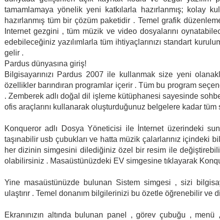
tamamlamaya yönelik yeni katkılarla hazırlanmış; kolay kul
hazırlanmış tüm bir çözüm paketidir . Temel grafik düzenlemel
Internet gezgini , tüm müzik ve video dosyalarını oynatabileceğ
edebileceğiniz yazılımlarla tüm ihtiyaçlarınızı standart kuru
gelir .
Pardus dünyasına giriş!
Bilgisayarınızı Pardus 2007 ile kullanmak size yeni olanak
özellikler barındıran programlar içerir . Tüm bu program seçe
. Zemberek adlı doğal dil işleme kütüphanesi sayesinde sohbe
ofis araçlarını kullanarak oluşturduğunuz belgelere kadar tüm
Konqueror adlı Dosya Yöneticisi ile İnternet üzerindeki sunu
taşınabilir usb çubukları ve hatta müzik çalarlarınız içindeki bi
her dizinin simgesini dilediğiniz özel bir resim ile değiştire
olabilirsiniz . Masaüstünüzdeki EV simgesine tıklayarak Konquero
Yine masaüstünüzde bulunan Sistem simgesi , sizi bilgisaya
ulaştırır . Temel donanım bilgilerinizi bu özetle öğrenebilir ve d
Ekranınızın altında bulunan panel , görev çubuğu , menü , 