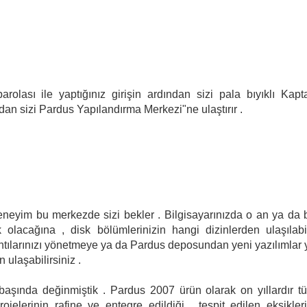
arolası ile yaptığınız girişin ardından sizi pala bıyıklı Kapt
dan sizi Pardus Yapılandırma Merkezi"ne ulaştırır .
deneyim bu merkezde sizi bekler . Bilgisayarınızda o an ya da b
 olacağına , disk bölümlerinizin hangi dizinlerden ulaşılabil
lantılarınızı yönetmeye ya da Pardus deposundan yeni yazılımlar 
ulaşabilirsiniz .
başında değinmiştik . Pardus 2007 ürün olarak on yıllardır t
jelerinin rafine ve entegre edildiği , tespit edilen eksikleri