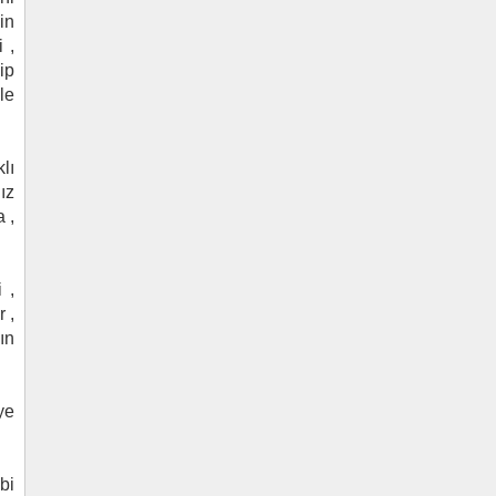
in
 ,
ip
le
lı
ız
 ,
 ,
 ,
ın
ye
bi