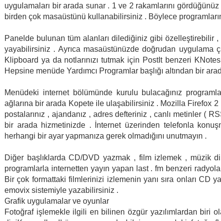
uygulamaları bir arada sunar . 1 ve 2 rakamlarını gördüğünüz 
birden çok masaüstünü kullanabilirsiniz . Böylece programlarını
Panelde bulunan tüm alanları dilediğiniz gibi özelleştirebilir
yayabilirsiniz . Ayrıca masaüstünüzde doğrudan uygulama çal
Klipboard ya da notlarınızı tutmak için PostIt benzeri KNote
Hepsine menüde Yardımcı Programlar başlığı altından bir arada
Menüdeki internet bölümünde kurulu bulacağınız programlarl
ağlarına bir arada Kopete ile ulaşabilirsiniz . Mozilla Firefox 2
postalarınız , ajandanız , adres defteriniz , canlı metinler (
bir arada hizmetinizde . İnternet üzerinden telefonla kon
herhangi bir ayar yapmanıza gerek olmadığını unutmayın .
Diğer başlıklarda CD/DVD yazmak , film izlemek , müzik din
programlarla internetten yayın yapan last . fm benzeri radyoları 
Bir çok formattaki filmlerinizi izlemenin yanı sıra onları CD
emovix sistemiyle yazabilirsiniz .
Grafik uygulamalar ve oyunlar
Fotoğraf işlemekle ilgili en bilinen özgür yazılımlardan biri o