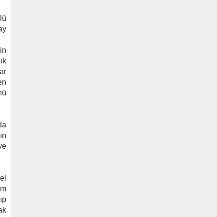
lü
ay
in
ik
ar
en
nü
da
ın
ve
el
ım
ıp
ak