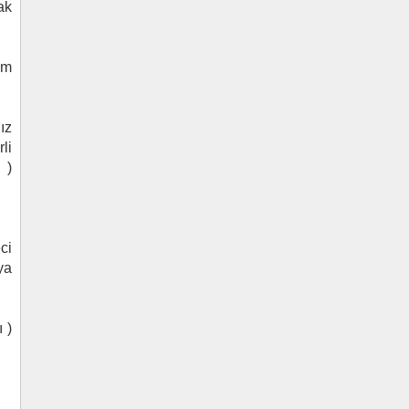
ak
um
ız
li
 )
ci
ya
 )